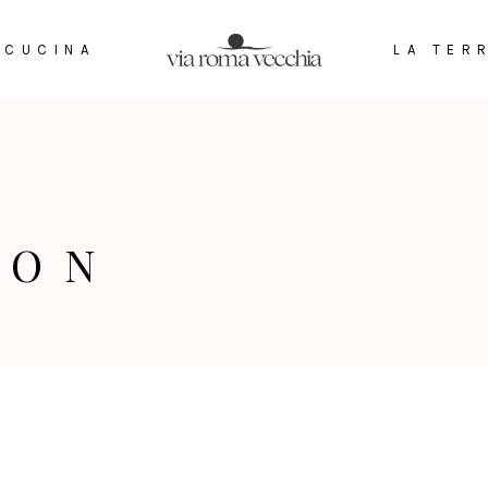
 CUCINA
LA TER
ION