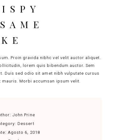
ISPY
ESAME
AKE
um. Proin gravida nibhc vel velit auctor aliquet.
llicitudin, lorem quis bibendum auctor. Sem
lit. Duis sed odio sit amet nibh vulputate cursus
t mauris. Morbi accumsan ipsum velit.
thor:
John Prine
tegory:
Dessert
te:
Agosto 6, 2018