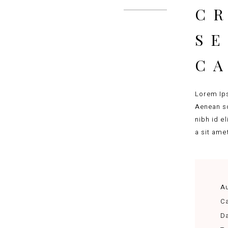
CR
S
C
Lorem Ips
Aenean so
nibh id e
a sit ame
Au
Ca
Da