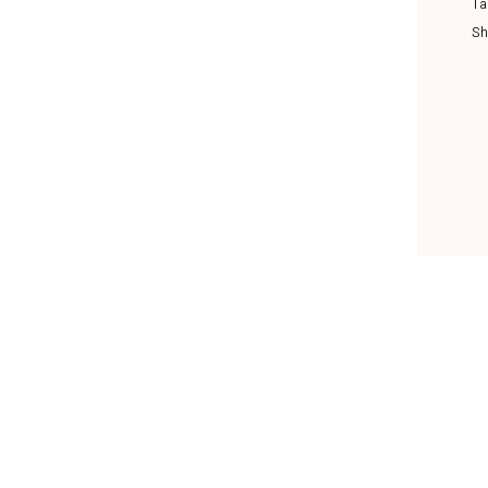
Ta
Sh